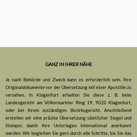
GANZ IN IHRER NÄHE
Je nach Behörde und Zweck kann es erforderlich sein, Ihre
Originaldokumente vor der Übersetzung mit einer Apostille zu
versehen. In Klagenfurt erhalten Sie diese z. B. beim
Landesgericht am Völkermarkter Ring 19, 9020 Klagenfurt,
oder bei Ihrem zuständigen Bezirksgericht. Anschließend
erstellen wir eine präzise Übersetzung sämtlicher Siegel und
Stempel, damit Ihre Unterlagen international anerkannt
werden. Wir begleiten Sie gern durch alle Schritte, bis Sie das